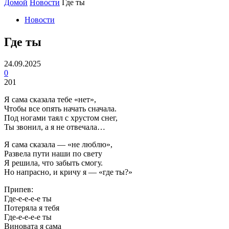
Домой
Новости
Где ты
Новости
Где ты
24.09.2025
0
201
Я сама сказала тебе «нет»,
Чтобы все опять начать сначала.
Под ногами таял с хрустом снег,
Ты звонил, а я не отвечала…
Я сама сказала — «не люблю»,
Развела пути наши по свету
Я решила, что забыть смогу.
Но напрасно, и кричу я — «где ты?»
Припев:
Где-е-е-е-е ты
Потеряла я тебя
Где-е-е-е-е ты
Виновата я сама