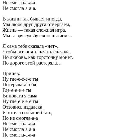
Не смогла-а-а-а
Не смогла-а-а-а.
В жизни так бывает иногда,
Мы любя друг друга отвергаем,
Жизнь — такая сложная игра,
Мы за зря судьбу свою пытаем…
Я сама тебе сказала «нет»,
Чтобы все опять начать сначала,
Но любовь, как горсточку монет,
По дороге этой растеряла…
Припев:
Ну где-е-е-е-е ты
Потеряла я тебя
Где-е-е-е-е ты
Виновата я сама
Ну где-е-е-е-е ты
Отзовись издалека
Я хотела сильной быть,
Но не смогла-а-а
Не смогла-а-а-а
Не смогла-а-а-а
Не смогла-а-а-а