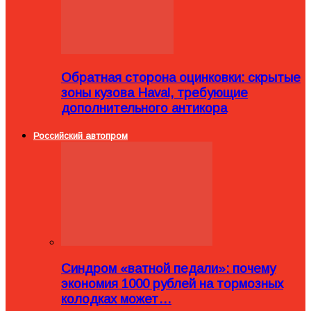
Обратная сторона оцинковки: скрытые
зоны кузова Haval, требующие
дополнительного антикора
Российский автопром
Синдром «ватной педали»: почему
экономия 1000 рублей на тормозных
колодках может…