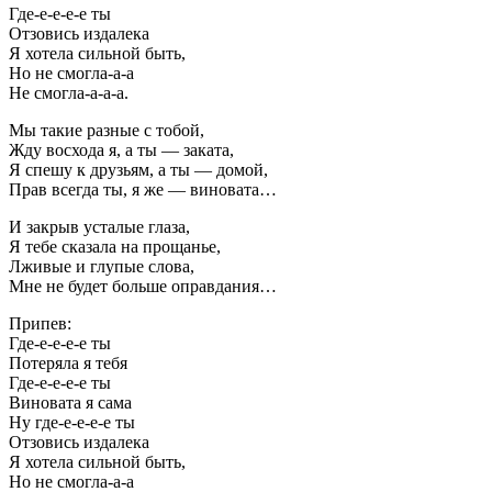
Где-е-е-е-е ты
Отзовись издалека
Я хотела сильной быть,
Но не смогла-а-а
Не смогла-а-а-а.
Мы такие разные с тобой,
Жду восхода я, а ты — заката,
Я спешу к друзьям, а ты — домой,
Прав всегда ты, я же — виновата…
И закрыв усталые глаза,
Я тебе сказала на прощанье,
Лживые и глупые слова,
Мне не будет больше оправдания…
Припев:
Где-е-е-е-е ты
Потеряла я тебя
Где-е-е-е-е ты
Виновата я сама
Ну где-е-е-е-е ты
Отзовись издалека
Я хотела сильной быть,
Но не смогла-а-а