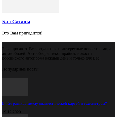
Бал Сатаны
Это Вам пригодится!
Блог про авто. Все актуальные и интересные новости с мира
автомобилей. Автообзоры, текст драйвы, новости
российского автопрома каждый день и только для Вас!
Популярные посты
В чём разница между диагностической картой и техосмотром?
19.12.2020