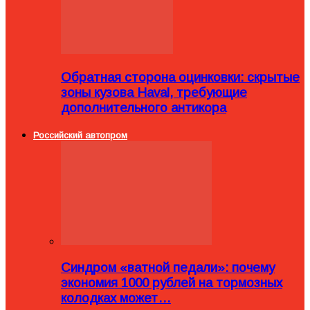
Обратная сторона оцинковки: скрытые
зоны кузова Haval, требующие
дополнительного антикора
Российский автопром
Синдром «ватной педали»: почему
экономия 1000 рублей на тормозных
колодках может…