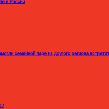
пе и России
омогли семейной паре из другого региона встрет
o?