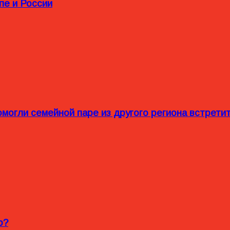
пе и России
омогли семейной паре из другого региона встрет
o?