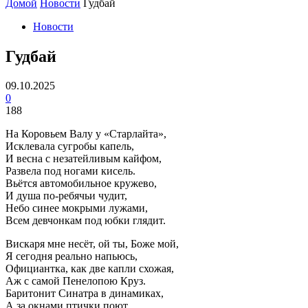
Домой
Новости
Гудбай
Новости
Гудбай
09.10.2025
0
188
На Коровьем Валу у «Старлайта»,
Исклевала сугробы капель,
И весна с незатейливым кайфом,
Развела под ногами кисель.
Вьётся автомобильное кружево,
И душа по-ребячьи чудит,
Небо синее мокрыми лужами,
Всем девчонкам под юбки глядит.
Вискаря мне несёт, ой ты, Боже мой,
Я сегодня реально напьюсь,
Официантка, как две капли схожая,
Аж с самой Пенелопою Круз.
Баритонит Синатра в динамиках,
А за окнами птички поют,