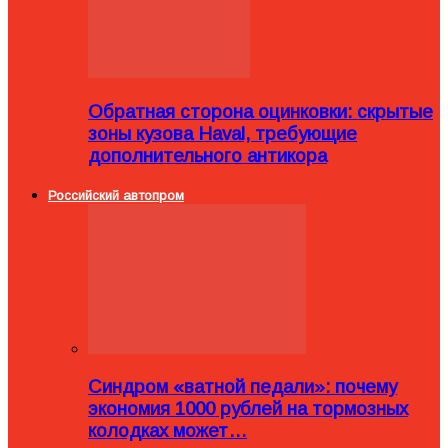
Обратная сторона оцинковки: скрытые
зоны кузова Haval, требующие
дополнительного антикора
Российский автопром
Синдром «ватной педали»: почему
экономия 1000 рублей на тормозных
колодках может…