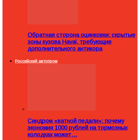
Обратная сторона оцинковки: скрытые
зоны кузова Haval, требующие
дополнительного антикора
Российский автопром
Синдром «ватной педали»: почему
экономия 1000 рублей на тормозных
колодках может…