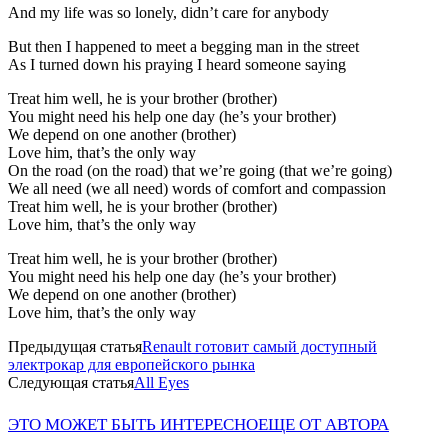
And my life was so lonely, didn’t care for anybody
But then I happened to meet a begging man in the street
As I turned down his praying I heard someone saying
Treat him well, he is your brother (brother)
You might need his help one day (he’s your brother)
We depend on one another (brother)
Love him, that’s the only way
On the road (on the road) that we’re going (that we’re going)
We all need (we all need) words of comfort and compassion
Treat him well, he is your brother (brother)
Love him, that’s the only way
Treat him well, he is your brother (brother)
You might need his help one day (he’s your brother)
We depend on one another (brother)
Love him, that’s the only way
Предыдущая статья
Renault готовит самый доступный
электрокар для европейского рынка
Следующая статья
All Eyes
ЭТО МОЖЕТ БЫТЬ ИНТЕРЕСНО
ЕЩЕ ОТ АВТОРА