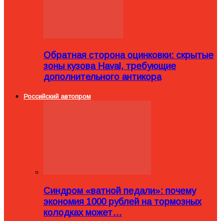
Обратная сторона оцинковки: скрытые
зоны кузова Haval, требующие
дополнительного антикора
Российский автопром
Синдром «ватной педали»: почему
экономия 1000 рублей на тормозных
колодках может…