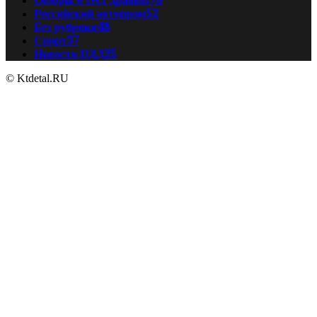
Обзоры и тест драйвы
78
Российский автопром
52
Без рубрики
48
Спорт
37
Новости ПДД
35
© Ktdetal.RU