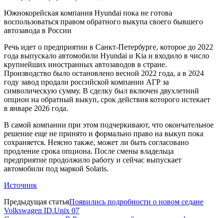
Южнокорейская компания Hyundai пока не готова
воспользоваться правом обратного выкупа своего бывшего
автозавода в России
Речь идет о предприятии в Санкт-Петербурге, которое до 2022
года выпускало автомобили Hyundai и Kia и входило в число
крупнейших иностранных автозаводов в стране.
Производство было остановлено весной 2022 года, а в 2024
году завод продали российской компании АГР за
символическую сумму. В сделку был включен двухлетний
опцион на обратный выкуп, срок действия которого истекает
в январе 2026 года.
В самой компании при этом подчеркивают, что окончательное
решение еще не принято и формально право на выкуп пока
сохраняется. Неясно также, может ли быть согласовано
продление срока опциона. После смены владельца
предприятие продолжило работу и сейчас выпускает
автомобили под маркой Solaris.
Источник
Предыдущая статья
Появились подробности о новом седане
Volkswagen ID.Unix 07