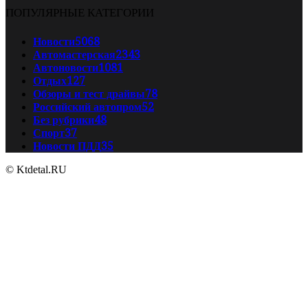
ПОПУЛЯРНЫЕ КАТЕГОРИИ
Новости
5068
Автомастерская
2343
Автоновости
1081
Отдых
127
Обзоры и тест драйвы
78
Российский автопром
52
Без рубрики
48
Спорт
37
Новости ПДД
35
© Ktdetal.RU