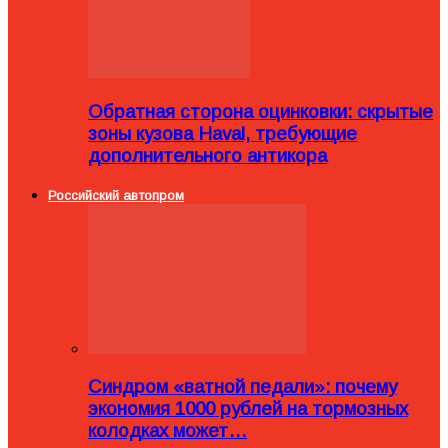
Обратная сторона оцинковки: скрытые
зоны кузова Haval, требующие
дополнительного антикора
Российский автопром
Синдром «ватной педали»: почему
экономия 1000 рублей на тормозных
колодках может…