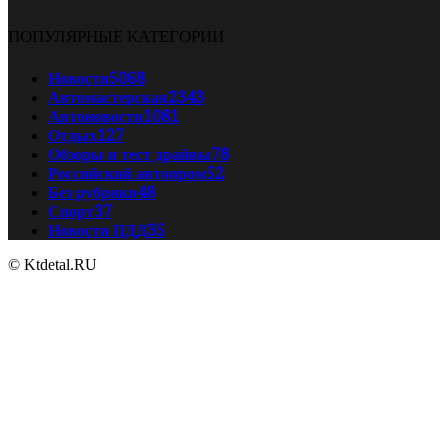
ПОПУЛЯРНЫЕ КАТЕГОРИИ
Новости
5068
Автомастерская
2343
Автоновости
1081
Отдых
127
Обзоры и тест драйвы
78
Российский автопром
52
Без рубрики
48
Спорт
37
Новости ПДД
35
© Ktdetal.RU