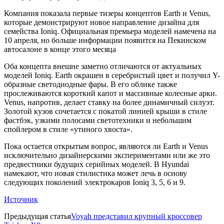
Компания показала первые тизеры концептов Earth и Venus,
которые демонстрируют новое направление дизайна для
семейства Ioniq. Официальная премьера моделей намечена на
10 апреля, но больше информации появится на Пекинском
автосалоне в конце этого месяца
Оба концепта внешне заметно отличаются от актуальных
моделей Ioniq. Earth окрашен в серебристый цвет и получил Y-
образные светодиодные фары. В его облике также
прослеживаются короткий капот и массивные колесные арки.
Venus, напротив, делает ставку на более динамичный силуэт.
Золотой кузов сочетается с покатой линией крыши в стиле
фастбэк, узкими полосами светотехники и небольшим
спойлером в стиле «утиного хвоста».
Пока остается открытым вопрос, являются ли Earth и Venus
исключительно дизайнерскими экспериментами или же это
предвестники будущих серийных моделей. В Hyundai
намекают, что новая стилистика может лечь в основу
следующих поколений электрокаров Ioniq 3, 5, 6 и 9.
Источник
Предыдущая статья
Voyah представил крупный кроссовер