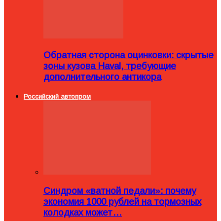
Обратная сторона оцинковки: скрытые
зоны кузова Haval, требующие
дополнительного антикора
Российский автопром
Синдром «ватной педали»: почему
экономия 1000 рублей на тормозных
колодках может…