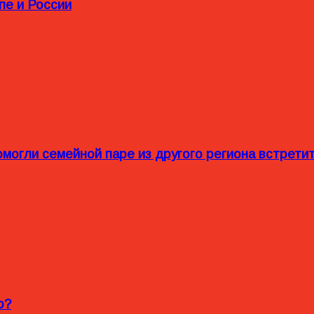
пе и России
омогли семейной паре из другого региона встрет
o?