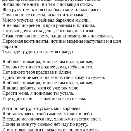
Читал ни те книги, ни тем я посвящал стихи,
Жал руку тем, кто всегда были мне только враги.
Слушал ни те советы, искал ни тот смысл,
Много упустил, я забивал барахлом мысли,
Я не был искренен, я врал родным и близким,
Потерял друга из-за денег, Господи, как низко.
Странствовал по свету, тыщи километров я перешагал,
Пересекая континенты, истины момены наступали и я шел
обратно,
Туда, где трудно, но где моя правда.
Я обошёл полмира, многое там видел, милая,
Поверь нет ничего роднее дома, неба синего.
Нет никого тебя красивее и ближе,
Единственное место на земле, где я кому-то нужен.
Я обошёл полмира, многое там видел, милая,
Я видел доброту, хотя её уже так мало,
Прости меня, я понимаю ты устала.
Еще один шанс — я начинаю всё сначала.
Лети по ветру, отпускаю, моя королева,
Я остаюсь здесь, твой самолет уходит в небо.
В сердце мегополеса под хлопьями густого снега,
Понял за минуту сколько лет иду по кругу.
И вот новая дорога с началом из ночного клуба,