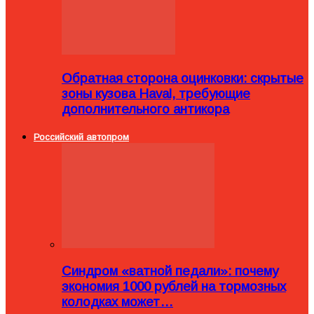
Обратная сторона оцинковки: скрытые
зоны кузова Haval, требующие
дополнительного антикора
Российский автопром
Синдром «ватной педали»: почему
экономия 1000 рублей на тормозных
колодках может…