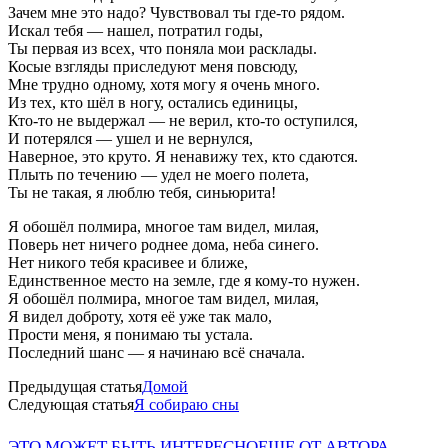
Зачем мне это надо? Чувствовал ты где-то рядом.
Искал тебя — нашел, потратил годы,
Ты первая из всех, что поняла мои расклады.
Косые взгляды приследуют меня повсюду,
Мне трудно одному, хотя могу я очень много.
Из тех, кто шёл в ногу, остались единицы,
Кто-то не выдержал — не верил, кто-то оступился,
И потерялся — ушел и не вернулся,
Наверное, это круто. Я ненавижу тех, кто сдаются.
Плыть по течению — удел не моего полета,
Ты не такая, я люблю тебя, синьюрита!
Я обошёл полмира, многое там видел, милая,
Поверь нет ничего роднее дома, неба синего.
Нет никого тебя красивее и ближе,
Единственное место на земле, где я кому-то нужен.
Я обошёл полмира, многое там видел, милая,
Я видел доброту, хотя её уже так мало,
Прости меня, я понимаю ты устала.
Последний шанс — я начинаю всё сначала.
Предыдущая статья
Домой
Следующая статья
Я собираю сны
ЭТО МОЖЕТ БЫТЬ ИНТЕРЕСНО
ЕЩЕ ОТ АВТОРА