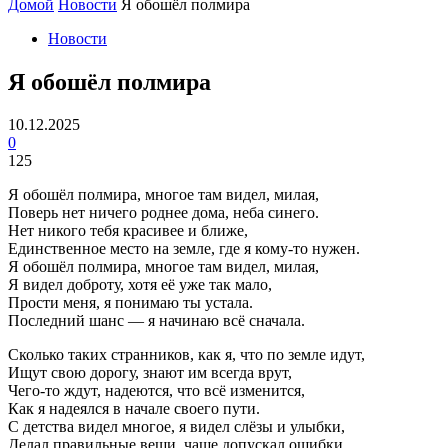
Домой
Новости
Я обошёл полмира
Новости
Я обошёл полмира
10.12.2025
0
125
Я обошёл полмира, многое там видел, милая,
Поверь нет ничего роднее дома, неба синего.
Нет никого тебя красивее и ближе,
Единственное место на земле, где я кому-то нужен.
Я обошёл полмира, многое там видел, милая,
Я видел доброту, хотя её уже так мало,
Прости меня, я понимаю ты устала.
Последний шанс — я начинаю всё сначала.
Сколько таких странников, как я, что по земле идут,
Ищут свою дорогу, знают им всегда врут,
Чего-то ждут, надеются, что всё изменится,
Как я надеялся в начале своего пути.
С детства видел многое, я видел слёзы и улыбки,
Делал правильные вещи, чаще допускал ошибки.