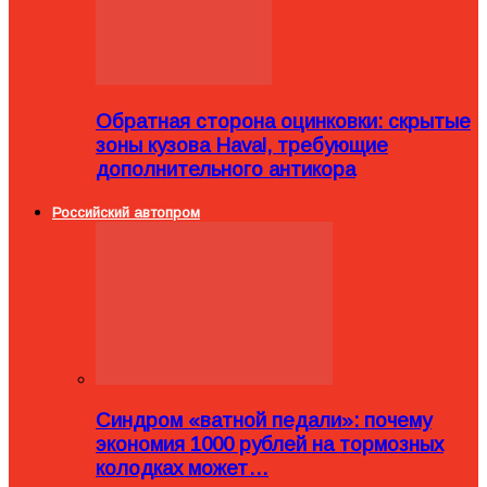
Обратная сторона оцинковки: скрытые
зоны кузова Haval, требующие
дополнительного антикора
Российский автопром
Синдром «ватной педали»: почему
экономия 1000 рублей на тормозных
колодках может…