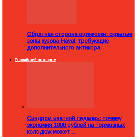
Обратная сторона оцинковки: скрытые
зоны кузова Haval, требующие
дополнительного антикора
Российский автопром
Синдром «ватной педали»: почему
экономия 1000 рублей на тормозных
колодках может…