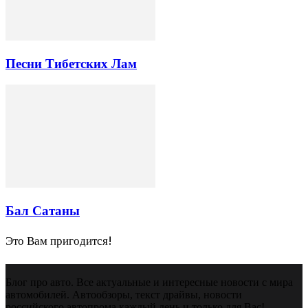
Песни Тибетских Лам
Бал Сатаны
Это Вам пригодится!
Блог про авто. Все актуальные и интересные новости с мира
автомобилей. Автообзоры, текст драйвы, новости
российского автопрома каждый день и только для Вас!