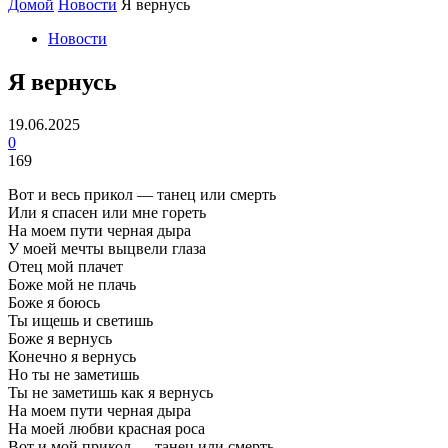
Домой
Новости
Я вернусь
Новости
Я вернусь
19.06.2025
0
169
Вот и весь прикол — танец или смерть
Или я спасен или мне гореть
На моем пути черная дыра
У моей мечты выцвели глаза
Отец мой плачет
Боже мой не плачь
Боже я боюсь
Ты ищешь и светишь
Боже я вернусь
Конечно я вернусь
Но ты не заметишь
Ты не заметишь как я вернусь
На моем пути черная дыра
На моей любви красная роса
Вот и мой прикол — танец или смерть