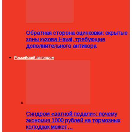
Обратная сторона оцинковки: скрытые
зоны кузова Haval, требующие
дополнительного антикора
Российский автопром
Синдром «ватной педали»: почему
экономия 1000 рублей на тормозных
колодках может…