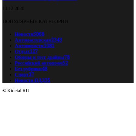
13.12.2020
ПОПУЛЯРНЫЕ КАТЕГОРИИ
Новости
5068
Автомастерская
2343
Автоновости
1081
Отдых
127
Обзоры и тест драйвы
78
Российский автопром
52
Без рубрики
48
Спорт
37
Новости ПДД
35
© Ktdetal.RU