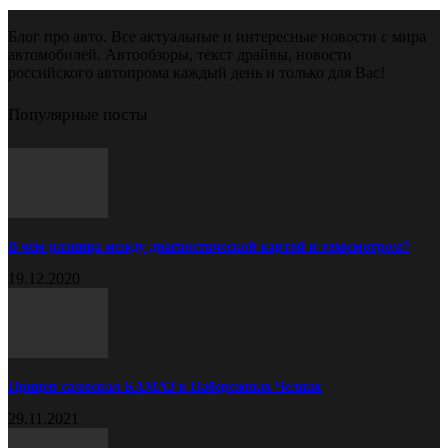
Блог про авто. Все актуальные и интересные новости с мира
автомобилей. Автообзоры, текст драйвы, новости
российского автопрома каждый день и только для Вас!
Популярные посты
В чём разница между диагностической картой и техосмотром?
19.12.2020
Прицеп самосвал КАМАЗ в Набережных Челнах
29.11.2021