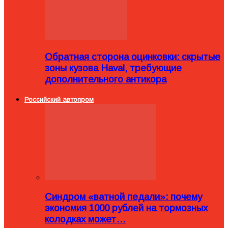
Обратная сторона оцинковки: скрытые
зоны кузова Haval, требующие
дополнительного антикора
Российский автопром
Синдром «ватной педали»: почему
экономия 1000 рублей на тормозных
колодках может…