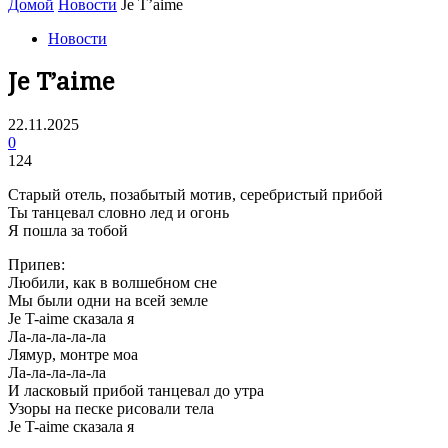
Домой
Новости
Je T’aime
Новости
Je T’aime
22.11.2025
0
124
Старый отель, позабытый мотив, серебристый прибой
Ты танцевал словно лед и огонь
Я пошла за тобой
Припев:
Любили, как в волшебном сне
Мы были одни на всей земле
Je T-aime сказала я
Ла-ла-ла-ла-ла
Лямур, монтре моа
Ла-ла-ла-ла-ла
И ласковый прибой танцевал до утра
Узоры на песке рисовали тела
Je T-aime сказала я