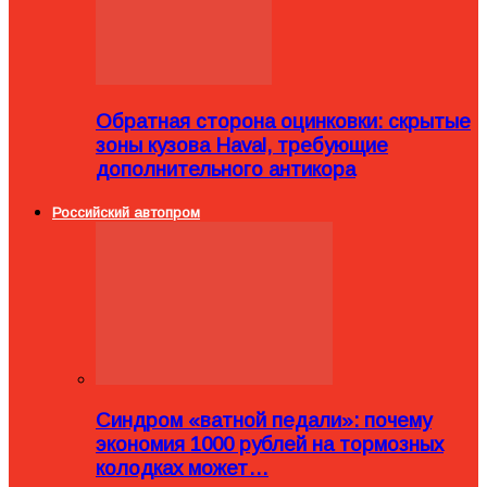
Обратная сторона оцинковки: скрытые
зоны кузова Haval, требующие
дополнительного антикора
Российский автопром
Синдром «ватной педали»: почему
экономия 1000 рублей на тормозных
колодках может…