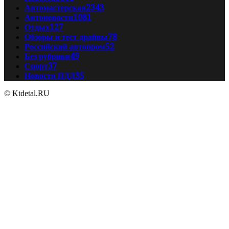
Автомастерская
2343
Автоновости
1081
Отдых
127
Обзоры и тест драйвы
78
Российский автопром
52
Без рубрики
49
Спорт
37
Новости ПДД
35
© Ktdetal.RU