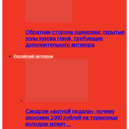
Обратная сторона оцинковки: скрытые
зоны кузова Haval, требующие
дополнительного антикора
Российский автопром
Синдром «ватной педали»: почему
экономия 1000 рублей на тормозных
колодках может…