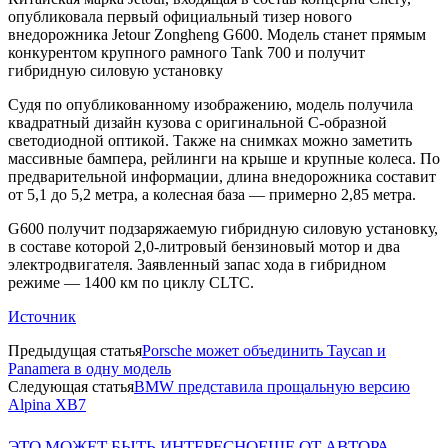
опубликовала первый официальный тизер нового
внедорожника Jetour Zongheng G600. Модель станет прямым
конкурентом крупного рамного Tank 700 и получит
гибридную силовую установку
Судя по опубликованному изображению, модель получила
квадратный дизайн кузова с оригинальной С-образной
светодиодной оптикой. Также на снимках можно заметить
массивные бампера, рейлинги на крыше и крупные колеса. По
предварительной информации, длина внедорожника составит
от 5,1 до 5,2 метра, а колесная база — примерно 2,85 метра.
G600 получит подзаряжаемую гибридную силовую установку,
в составе которой 2,0-литровый бензиновый мотор и два
электродвигателя. Заявленный запас хода в гибридном
режиме — 1400 км по циклу CLTC.
Источник
Предыдущая статья
Porsche может объединить Taycan и
Panamera в одну модель
Следующая статья
BMW представила прощальную версию
Alpina XB7
ЭТО МОЖЕТ БЫТЬ ИНТЕРЕСНО
ЕЩЕ ОТ АВТОРА