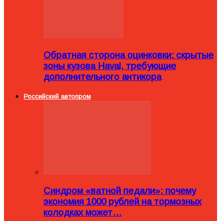
Обратная сторона оцинковки: скрытые
зоны кузова Haval, требующие
дополнительного антикора
Российский автопром
Синдром «ватной педали»: почему
экономия 1000 рублей на тормозных
колодках может…