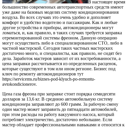
В настоящее время
большинство современных автотранспортных средств имеют
уже даже на базовых моделях систему кондиционирования
воздуха. Во всех случаях это очень удобно и дополняет
комфорт и удобство водителю и пассажирам. Как и любые
другие устройства и приборы, автокондиционеры могут
ломаться, и, как правило, в таких случаях требуется заправка
отремонтированной системы фреоном.
Данную операцию
могут осуществить либо в специализированном СТО, либо в
частной мастерской. Сегодня таких частных мастерских
достаточно много, и специалисты, как правило, не сидят без
дела. Заработок мастеров зависит от их востребованности, а
цена заправки рассчитывается из определенных расценок,
которые существуют в том или ином регионе. Бизнес под
ключ по ремонту автокондиционеров тут
https://servicems.ru/biznes-pod-klyuch-po-remontu-
avtokondicionerov.
Цена газа фреона при заправке стоит порядка семидесяти
долларов за 13,6 кг. В среднюю автомобильную систему
кондиционера заправляют до 600 грамм. За рабочую смену
один мастер может заправить до пятнадцати автомобилей,
при этом расходы на работу вакуумного насоса, который
потребляет электричество, достаточно небольшие. Если
мастер обладает профессиональными навыками и относится к