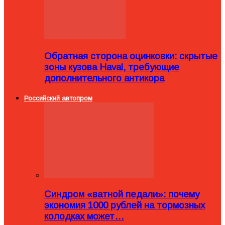
Обратная сторона оцинковки: скрытые
зоны кузова Haval, требующие
дополнительного антикора
Российский автопром
Синдром «ватной педали»: почему
экономия 1000 рублей на тормозных
колодках может…