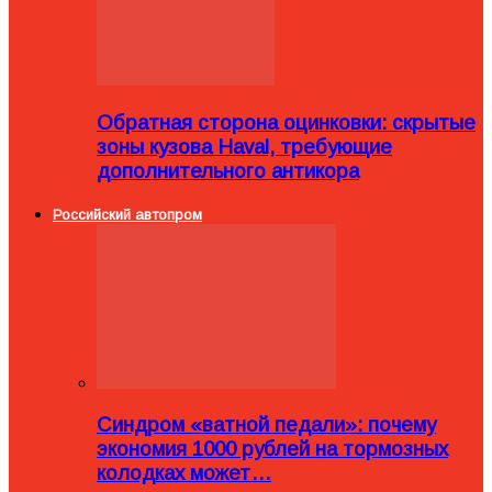
Обратная сторона оцинковки: скрытые
зоны кузова Haval, требующие
дополнительного антикора
Российский автопром
Синдром «ватной педали»: почему
экономия 1000 рублей на тормозных
колодках может…