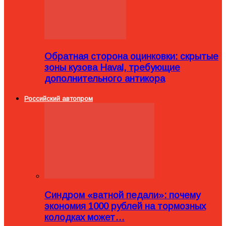
Обратная сторона оцинковки: скрытые
зоны кузова Haval, требующие
дополнительного антикора
Российский автопром
Синдром «ватной педали»: почему
экономия 1000 рублей на тормозных
колодках может…