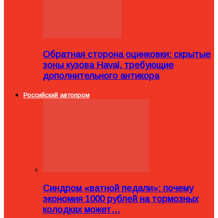
Обратная сторона оцинковки: скрытые
зоны кузова Haval, требующие
дополнительного антикора
Российский автопром
Синдром «ватной педали»: почему
экономия 1000 рублей на тормозных
колодках может…