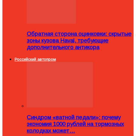
Обратная сторона оцинковки: скрытые
зоны кузова Haval, требующие
дополнительного антикора
Российский автопром
Синдром «ватной педали»: почему
экономия 1000 рублей на тормозных
колодках может…