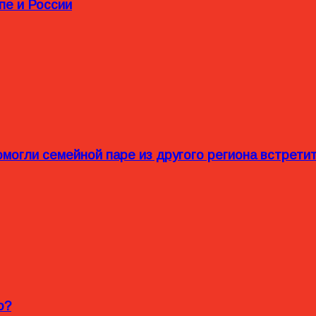
пе и России
омогли семейной паре из другого региона встрет
o?