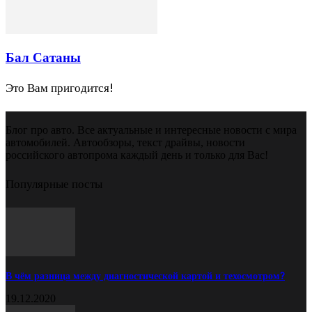
Бал Сатаны
Это Вам пригодится!
Блог про авто. Все актуальные и интересные новости с мира
автомобилей. Автообзоры, текст драйвы, новости
российского автопрома каждый день и только для Вас!
Популярные посты
В чём разница между диагностической картой и техосмотром?
19.12.2020