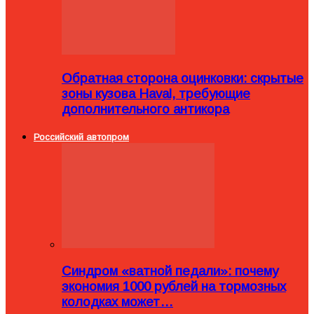
Обратная сторона оцинковки: скрытые
зоны кузова Haval, требующие
дополнительного антикора
Российский автопром
Синдром «ватной педали»: почему
экономия 1000 рублей на тормозных
колодках может…