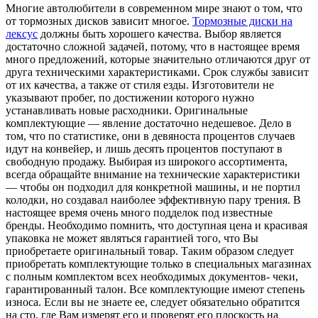
Многие автолюбители в современном мире знают о том, что
от тормозных дисков зависит многое.
Тормозные диски на
лексус
должны быть хорошего качества. Выбор является
достаточно сложной задачей, потому, что в настоящее время
много предложений, которые значительно отличаются друг от
друга техническими характеристиками. Срок службы зависит
от их качества, а также от стиля езды. Изготовители не
указывают пробег, по достижении которого нужно
устанавливать новые расходники. Оригинальные
комплектующие — явление достаточно недешевое. Дело в
том, что по статистике, они в девяноста процентов случаев
идут на конвейер, и лишь десять процентов поступают в
свободную продажу. Выбирая из широкого ассортимента,
всегда обращайте внимание на технические характеристики
— чтобы он подходил для конкретной машины, и не портил
колодки, но создавал наиболее эффективную пару трения. В
настоящее время очень много подделок под известные
бренды. Необходимо помнить, что доступная цена и красивая
упаковка не может являться гарантией того, что Вы
приобретаете оригинальный товар. Таким образом следует
приобретать комплектующие только в специальных магазинах
с полным комплектом всех необходимых документов- чеки,
гарантированный талон. Все комплектующие имеют степень
износа. Если вы не знаете ее, следует обязательно обратится
на сто, где Вам измерят его и проверят его плоскость на