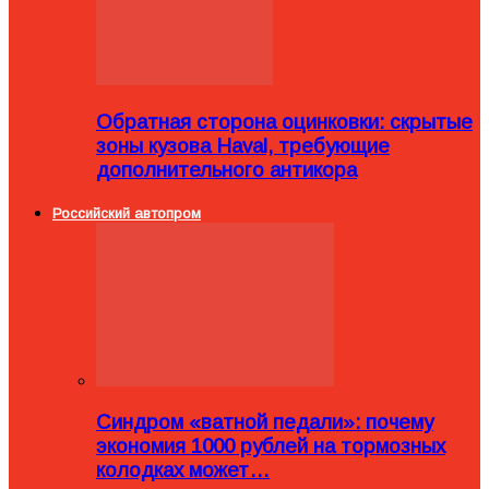
Обратная сторона оцинковки: скрытые
зоны кузова Haval, требующие
дополнительного антикора
Российский автопром
Синдром «ватной педали»: почему
экономия 1000 рублей на тормозных
колодках может…