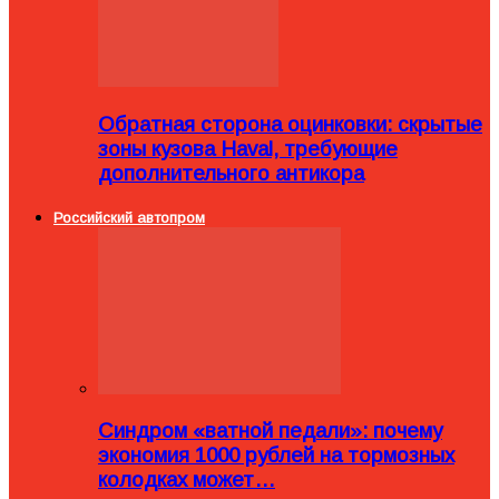
Обратная сторона оцинковки: скрытые
зоны кузова Haval, требующие
дополнительного антикора
Российский автопром
Синдром «ватной педали»: почему
экономия 1000 рублей на тормозных
колодках может…