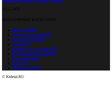
Chevrolet обновил спорткар Camaro
13.12.2020
ПОПУЛЯРНЫЕ КАТЕГОРИИ
Новости
5068
Автомастерская
2343
Автоновости
1081
Отдых
127
Обзоры и тест драйвы
78
Российский автопром
52
Без рубрики
48
Спорт
37
Новости ПДД
35
© Ktdetal.RU