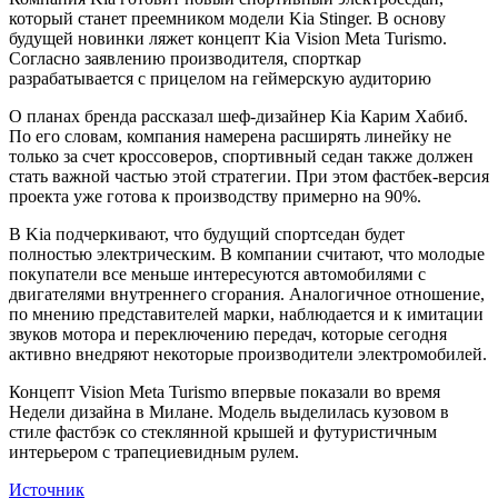
который станет преемником модели Kia Stinger. В основу
будущей новинки ляжет концепт Kia Vision Meta Turismo.
Согласно заявлению производителя, спорткар
разрабатывается с прицелом на геймерскую аудиторию
О планах бренда рассказал шеф-дизайнер Kia Карим Хабиб.
По его словам, компания намерена расширять линейку не
только за счет кроссоверов, спортивный седан также должен
стать важной частью этой стратегии. При этом фастбек-версия
проекта уже готова к производству примерно на 90%.
В Kia подчеркивают, что будущий спортседан будет
полностью электрическим. В компании считают, что молодые
покупатели все меньше интересуются автомобилями с
двигателями внутреннего сгорания. Аналогичное отношение,
по мнению представителей марки, наблюдается и к имитации
звуков мотора и переключению передач, которые сегодня
активно внедряют некоторые производители электромобилей.
Концепт Vision Meta Turismo впервые показали во время
Недели дизайна в Милане. Модель выделилась кузовом в
стиле фастбэк со стеклянной крышей и футуристичным
интерьером с трапециевидным рулем.
Источник