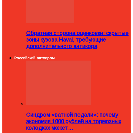
Обратная сторона оцинковки: скрытые
зоны кузова Haval, требующие
дополнительного антикора
Российский автопром
Синдром «ватной педали»: почему
экономия 1000 рублей на тормозных
колодках может…