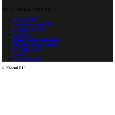
ПОПУЛЯРНЫЕ КАТЕГОРИИ
Новости
5068
Автомастерская
2343
Автоновости
1081
Отдых
127
Обзоры и тест драйвы
78
Российский автопром
52
Без рубрики
48
Спорт
37
Новости ПДД
35
© Ktdetal.RU