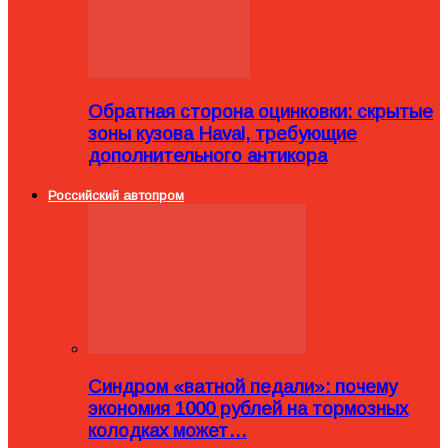
Обратная сторона оцинковки: скрытые
зоны кузова Haval, требующие
дополнительного антикора
Российский автопром
Синдром «ватной педали»: почему
экономия 1000 рублей на тормозных
колодках может…