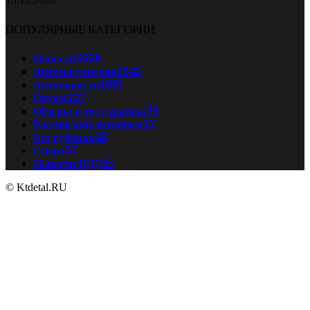
ПОПУЛЯРНЫЕ КАТЕГОРИИ
Новости
5068
Автомастерская
2343
Автоновости
1081
Отдых
127
Обзоры и тест драйвы
78
Российский автопром
52
Без рубрики
48
Спорт
37
Новости ПДД
35
© Ktdetal.RU