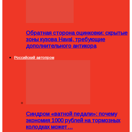
Обратная сторона оцинковки: скрытые
зоны кузова Haval, требующие
дополнительного антикора
Российский автопром
Синдром «ватной педали»: почему
экономия 1000 рублей на тормозных
колодках может…