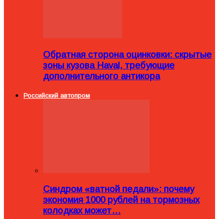
Обратная сторона оцинковки: скрытые
зоны кузова Haval, требующие
дополнительного антикора
Российский автопром
Синдром «ватной педали»: почему
экономия 1000 рублей на тормозных
колодках может…