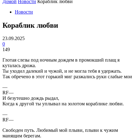
Домой
Новости
Кораблик любви
Новости
Кораблик любви
23.09.2025
0
149
Глотая слезы под ночным дождем в промокший плащ я
куталась дрожа.
Ты уходил далекий и чужой, и не могла тебя я удержать.
Так обречено в этот горький миг разжались руки слабые мои
—
RF—
И безутешно дождь рыдал,
Когда к другой ты уплывал на золотом кораблике любви.
—
RF—
Свободен путь. Любимый мой плыви, плыви к чужим
манящим берегам.