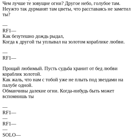
Чем лучше те зовущие огни? Другое небо, голубое там.
Неужто так дурманят там цветы, что расставаясь не заметил
ты?
—
RF1—
Как безутешно дождь рыдал,
Когда к другой ты уплывал на золотом кораблике любви.
—
RF1—
Прощай любимый. Пусть судьба хранит от бед любви
кораблик золотой.
Как жаль, что нам с тобой уже не плыть под звездами на
палубе одной.
Обманчивы далекие огни. Когда-нибудь быть может
вспомнишь ты
—
RF1—
—
RF1—
—
SOLO—