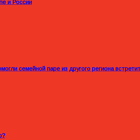
пе и России
омогли семейной паре из другого региона встрет
o?