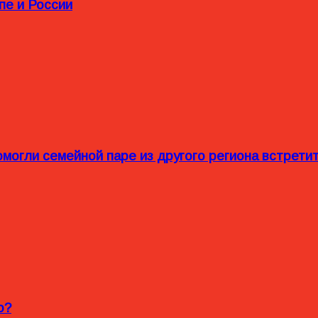
пе и России
омогли семейной паре из другого региона встрет
o?