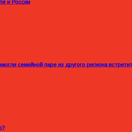
пе и России
омогли семейной паре из другого региона встрет
o?