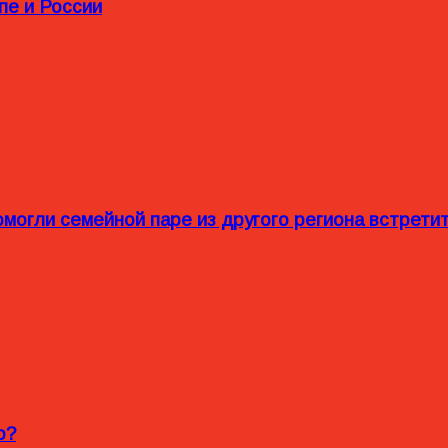
пе и России
омогли семейной паре из другого региона встрет
o?