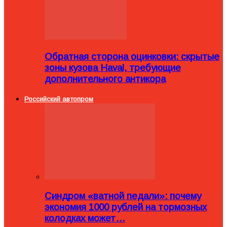
Обратная сторона оцинковки: скрытые
зоны кузова Haval, требующие
дополнительного антикора
Российский автопром
Синдром «ватной педали»: почему
экономия 1000 рублей на тормозных
колодках может…