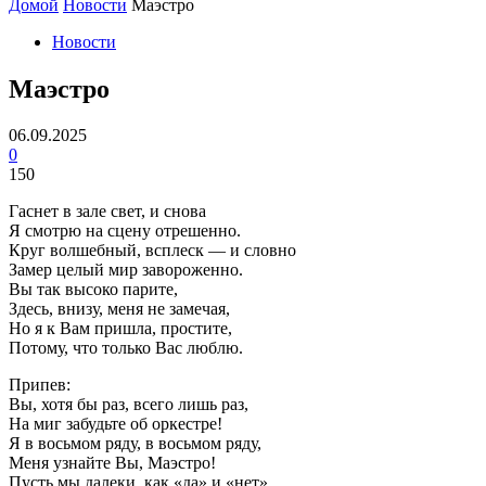
Домой
Новости
Маэстро
Новости
Маэстро
06.09.2025
0
150
Гаснет в зале свет, и снова
Я смотрю на сцену отрешенно.
Круг волшебный, всплеск — и словно
Замер целый мир завороженно.
Вы так высоко парите,
Здесь, внизу, меня не замечая,
Но я к Вам пришла, простите,
Потому, что только Вас люблю.
Припев:
Вы, хотя бы раз, всего лишь раз,
На миг забудьте об оркестре!
Я в восьмом ряду, в восьмом ряду,
Меня узнайте Вы, Маэстро!
Пусть мы далеки, как «да» и «нет»,