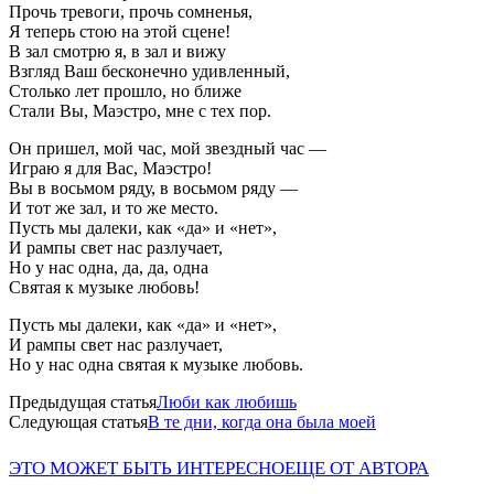
Прочь тревоги, прочь сомненья,
Я теперь стою на этой сцене!
В зал смотрю я, в зал и вижу
Взгляд Ваш бесконечно удивленный,
Столько лет прошло, но ближе
Стали Вы, Маэстро, мне с тех пор.
Он пришел, мой час, мой звездный час —
Играю я для Вас, Маэстро!
Вы в восьмом ряду, в восьмом ряду —
И тот же зал, и то же место.
Пусть мы далеки, как «да» и «нет»,
И рампы свет нас разлучает,
Но у нас одна, да, да, одна
Святая к музыке любовь!
Пусть мы далеки, как «да» и «нет»,
И рампы свет нас разлучает,
Но у нас одна святая к музыке любовь.
Предыдущая статья
Люби как любишь
Следующая статья
В те дни, когда она была моей
ЭТО МОЖЕТ БЫТЬ ИНТЕРЕСНО
ЕЩЕ ОТ АВТОРА