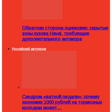
Обратная сторона оцинковки: скрытые
зоны кузова Haval, требующие
дополнительного антикора
Российский автопром
Синдром «ватной педали»: почему
экономия 1000 рублей на тормозных
колодках может…