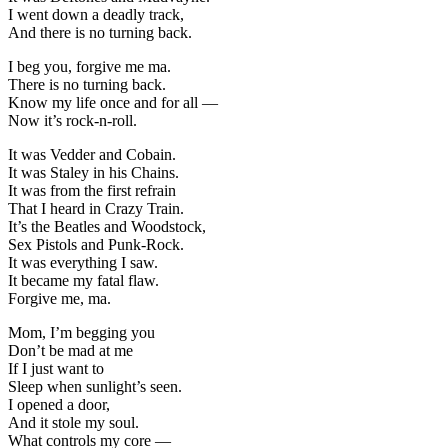
I went down a deadly track,
And there is no turning back.
I beg you, forgive me ma.
There is no turning back.
Know my life once and for all —
Now it’s rock-n-roll.
It was Vedder and Cobain.
It was Staley in his Chains.
It was from the first refrain
That I heard in Crazy Train.
It’s the Beatles and Woodstock,
Sex Pistols and Punk-Rock.
It was everything I saw.
It became my fatal flaw.
Forgive me, ma.
Mom, I’m begging you
Don’t be mad at me
If I just want to
Sleep when sunlight’s seen.
I opened a door,
And it stole my soul.
What controls my core —