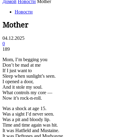
Домой
Новости
Mother
Новости
Mother
04.12.2025
0
189
Mom, I’m begging you
Don’t be mad at me
If I just want to
Sleep when sunlight’s seen.
I opened a door,
And it stole my soul.
What controls my core —
Now it’s rock-n-roll.
Was a shock at age 15.
Was a sight I’d never seen.
Was a pit and bloody lip.
Time and time again was hit.
It was Hatfield and Mustaine.
It was Deftones and Mudvayne.