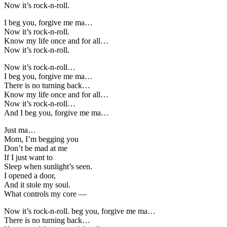
Now it’s rock-n-roll.
I beg you, forgive me ma…
Now it’s rock-n-roll.
Know my life once and for all…
Now it’s rock-n-roll.
Now it’s rock-n-roll…
I beg you, forgive me ma…
There is no turning back…
Know my life once and for all…
Now it’s rock-n-roll…
And I beg you, forgive me ma…
Just ma…
Mom, I’m begging you
Don’t be mad at me
If I just want to
Sleep when sunlight’s seen.
I opened a door,
And it stole my soul.
What controls my core —
Now it’s rock-n-roll. beg you, forgive me ma…
There is no turning back…