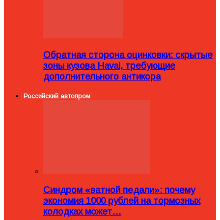
Обратная сторона оцинковки: скрытые
зоны кузова Haval, требующие
дополнительного антикора
Российский автопром
Синдром «ватной педали»: почему
экономия 1000 рублей на тормозных
колодках может…