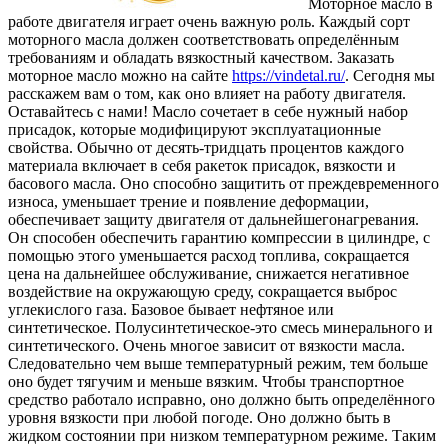
Моторное масло в
работе двигателя играет очень важную роль. Каждый сорт
моторного масла должен соответствовать определённым
требованиям и обладать вязкостный качеством. Заказать
моторное масло можно на сайте
https://vindetal.ru/
.
Сегодня мы
расскажем вам о том, как оно влияет на работу двигателя.
Оставайтесь с нами! Масло сочетает в себе нужный набор
присадок, которые модифицируют эксплуатационные
свойства. Обычно от десять-тридцать процентов каждого
материала включает в себя ракеток присадок, вязкости и
басового масла. Оно способно защитить от преждевременного
износа, уменьшает трение и появление деформации,
обеспечивает защиту двигателя от дальнейшегонагревания.
Он способен обеспечить гарантию компрессии в цилиндре, с
помощью этого уменьшается расход топлива, сокращается
цена на дальнейшее обслуживание, снижается негативное
воздействие на окружающую среду, сокращается выброс
углекислого газа. Базовое бывает нефтяное или
синтетическое. Полусинтетическое-это смесь минерального и
синтетического. Очень многое зависит от вязкости масла.
Следовательно чем выше температурный режим, тем больше
оно будет тягучим и меньше вязким. Чтобы транспортное
средство работало исправно, оно должно быть определённого
уровня вязкости при любой погоде. Оно должно быть в
жидком состоянии при низком температурном режиме. Таким