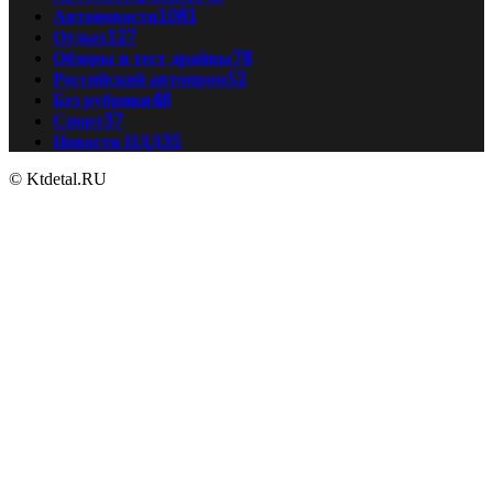
Автоновости
1081
Отдых
127
Обзоры и тест драйвы
78
Российский автопром
52
Без рубрики
48
Спорт
37
Новости ПДД
35
© Ktdetal.RU