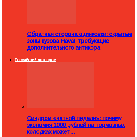
Обратная сторона оцинковки: скрытые
зоны кузова Haval, требующие
дополнительного антикора
Российский автопром
Синдром «ватной педали»: почему
экономия 1000 рублей на тормозных
колодках может…