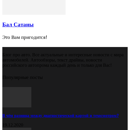
Бал Сатаны
Это Вам пригодится!
Блог про авто. Все актуальные и интересные новости с мира
автомобилей. Автообзоры, текст драйвы, новости
российского автопрома каждый день и только для Вас!
Популярные посты
В чём разница между диагностической картой и техосмотром?
19.12.2020