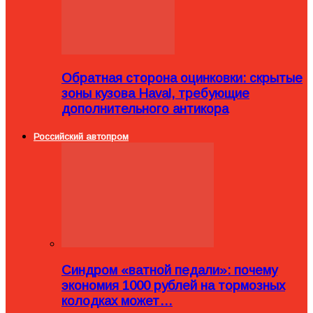
Обратная сторона оцинковки: скрытые
зоны кузова Haval, требующие
дополнительного антикора
Российский автопром
Синдром «ватной педали»: почему
экономия 1000 рублей на тормозных
колодках может…