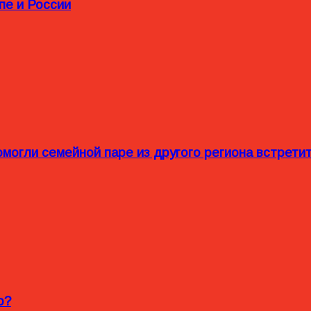
пе и России
омогли семейной паре из другого региона встрет
o?