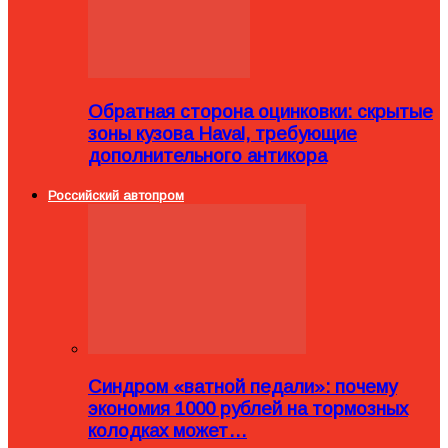
Обратная сторона оцинковки: скрытые
зоны кузова Haval, требующие
дополнительного антикора
Российский автопром
Синдром «ватной педали»: почему
экономия 1000 рублей на тормозных
колодках может…