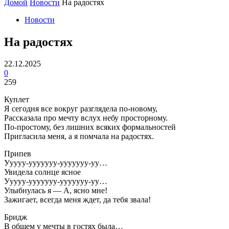
Домой
Новости
На радостях
Новости
На радостях
22.12.2025
0
259
Куплет
Я сегодня все вокруг разглядела по-новому,
Рассказала про мечту вслух небу просторному.
По-простому, без лишних всяких формальностей
Пригласила меня, а я помчала на радостях.
Припев
Ууууу-ууууууу-ууууууу-уу…
Увидела солнце ясное
Ууууу-ууууууу-ууууууу-уу…
Улыбнулась я — А, ясно мне!
Зажигает, всегда меня ждет, да тебя звала!
Бридж
В общем у мечты в гостях была…