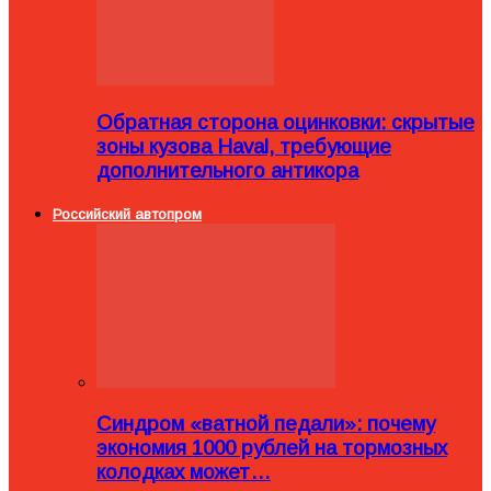
Обратная сторона оцинковки: скрытые
зоны кузова Haval, требующие
дополнительного антикора
Российский автопром
Синдром «ватной педали»: почему
экономия 1000 рублей на тормозных
колодках может…