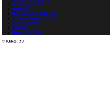
Автоновости
1081
Отдых
127
Обзоры и тест драйвы
78
Российский автопром
52
Без рубрики
48
Спорт
37
Новости ПДД
35
© Ktdetal.RU