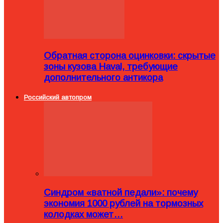
Обратная сторона оцинковки: скрытые
зоны кузова Haval, требующие
дополнительного антикора
Российский автопром
Синдром «ватной педали»: почему
экономия 1000 рублей на тормозных
колодках может…