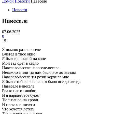
Домой
Новости
Навеселе
Новости
Навеселе
07.06.2025
0
151
Я помню раз навеселе
Влетел в твое окно
Я был со шпагой на коне
Мой зад одет в седло
Навеселе-веселе навеселе-веселе
Неважно я или ты нам было все до звезды
Навеселе-веселе ты рожи корчила мне
Я был с тобою во сне нам было все до звезды
Навеселе навеселе
Рвало нас от любви
И я нарвал тебе букет
Тюльпанов на крови
И ничего и ничего
Что хочется лететь
Так высоко так высоко