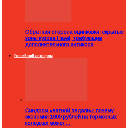
Обратная сторона оцинковки: скрытые
зоны кузова Haval, требующие
дополнительного антикора
Российский автопром
Синдром «ватной педали»: почему
экономия 1000 рублей на тормозных
колодках может…