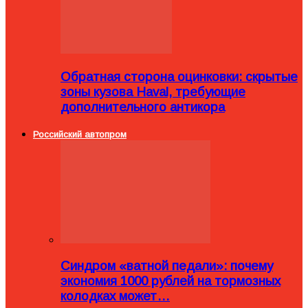
Обратная сторона оцинковки: скрытые
зоны кузова Haval, требующие
дополнительного антикора
Российский автопром
Синдром «ватной педали»: почему
экономия 1000 рублей на тормозных
колодках может…