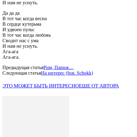
И нам не уснуть.
Да да да
В тот час когда весна
В сердце кутерьма
И удвоен пульс
В тот час когда любовь
Сводит нас с ума
И нам не уснуть.
Ага-ага
Ага-ага.
Предыдущая статья
Рим, Париж…
Следующая статья
На интерес (feat. Schokk)
ЭТО МОЖЕТ БЫТЬ ИНТЕРЕСНО
ЕЩЕ ОТ АВТОРА