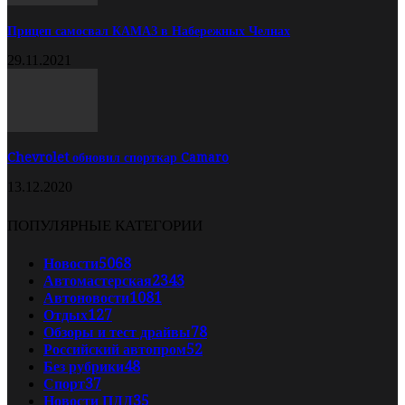
Прицеп самосвал КАМАЗ в Набережных Челнах
29.11.2021
Chevrolet обновил спорткар Camaro
13.12.2020
ПОПУЛЯРНЫЕ КАТЕГОРИИ
Новости
5068
Автомастерская
2343
Автоновости
1081
Отдых
127
Обзоры и тест драйвы
78
Российский автопром
52
Без рубрики
48
Спорт
37
Новости ПДД
35