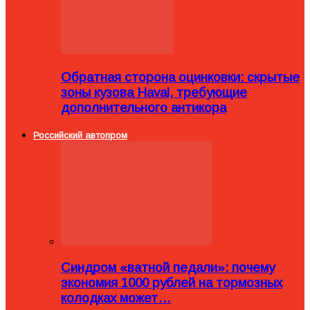
Обратная сторона оцинковки: скрытые
зоны кузова Haval, требующие
дополнительного антикора
Российский автопром
Синдром «ватной педали»: почему
экономия 1000 рублей на тормозных
колодках может…