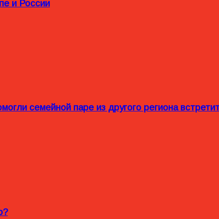
пе и России
омогли семейной паре из другого региона встрет
o?