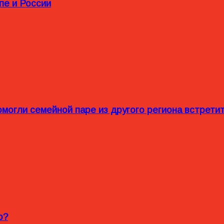
пе и России
омогли семейной паре из другого региона встрет
o?