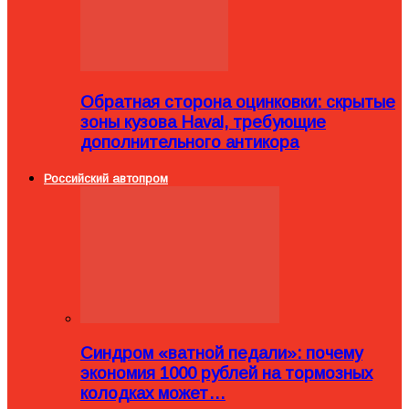
Обратная сторона оцинковки: скрытые
зоны кузова Haval, требующие
дополнительного антикора
Российский автопром
Синдром «ватной педали»: почему
экономия 1000 рублей на тормозных
колодках может…